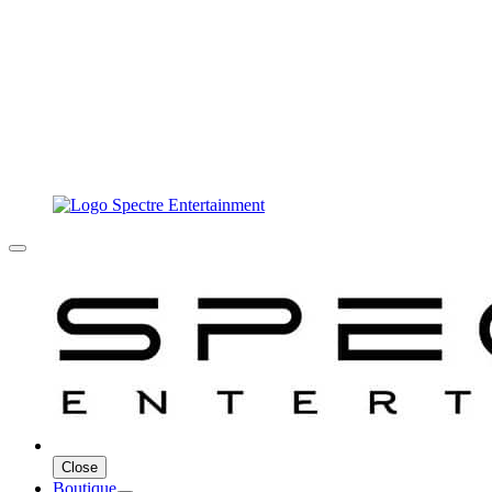
Close
Boutique