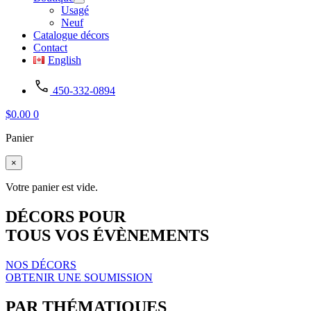
Usagé
Neuf
Catalogue décors
Contact
English
450-332-0894
$
0.00
0
Panier
×
Votre panier est vide.
DÉCORS POUR
TOUS VOS ÉVÈNEMENTS
NOS DÉCORS
OBTENIR UNE SOUMISSION
PAR THÉMATIQUES