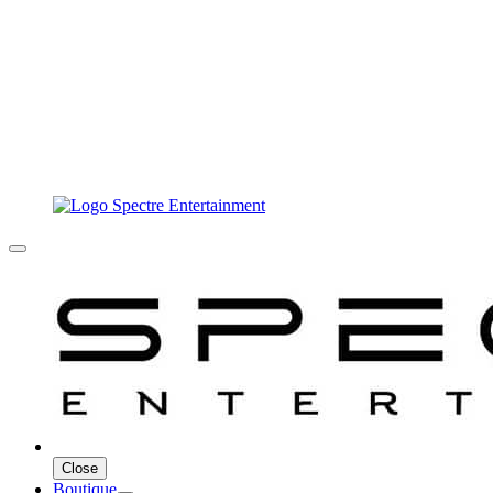
Close
Boutique