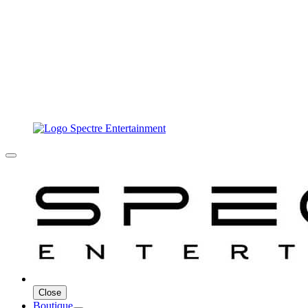
Close
Boutique