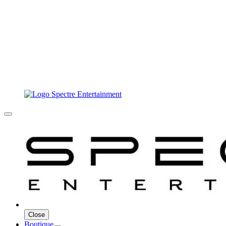
Close
Boutique