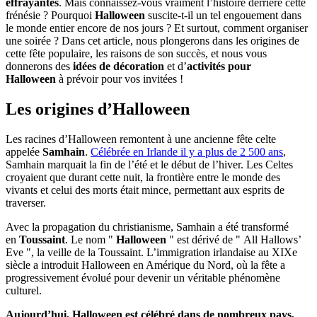
effrayantes
. Mais connaissez-vous vraiment l’histoire derrière cette
frénésie ? Pourquoi
Halloween
suscite-t-il un tel engouement dans
le monde entier encore de nos jours ? Et surtout, comment organiser
une soirée ? Dans cet article, nous plongerons dans les origines de
cette fête populaire, les raisons de son succès, et nous vous
donnerons des
idées de décoration
et d’
activités pour
Halloween
à prévoir pour vos invitées !
Les origines d’Halloween
Les racines d’Halloween remontent à une ancienne fête celte
appelée
Samhain
.
Célébrée en Irlande il y a plus de 2 500 ans
,
Samhain marquait la fin de l’été et le début de l’hiver. Les Celtes
croyaient que durant cette nuit, la frontière entre le monde des
vivants et celui des morts était mince, permettant aux esprits de
traverser.
Avec la propagation du christianisme, Samhain a été transformé
en
Toussaint
. Le nom "
Halloween
" est dérivé de " All Hallows’
Eve ", la veille de la Toussaint. L’immigration irlandaise au XIXe
siècle a introduit Halloween en Amérique du Nord, où la fête a
progressivement évolué pour devenir un véritable phénomène
culturel.
Aujourd’hui, Halloween est célébré dans de nombreux pays,