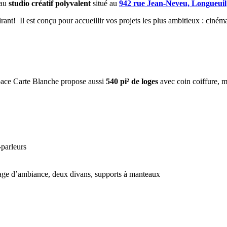
eau
studio créatif polyvalent
situé au
942 rue Jean-Neveu, Longueuil
ant! Il est conçu pour accueillir vos projets les plus ambitieux : ciném
pace Carte Blanche propose aussi
540 pi² de loges
avec coin coiffure, ma
-parleurs
irage d’ambiance, deux divans, supports à manteaux