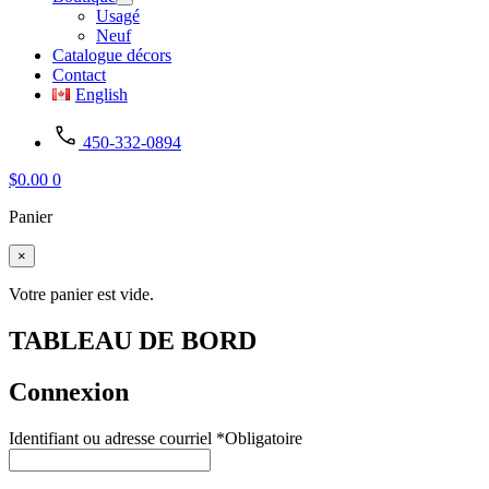
Usagé
Neuf
Catalogue décors
Contact
English
450-332-0894
$
0.00
0
Panier
×
Votre panier est vide.
TABLEAU DE BORD
Connexion
Identifiant ou adresse courriel
*
Obligatoire