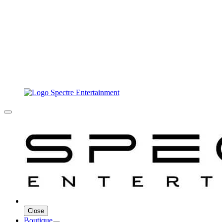
Close
Boutique