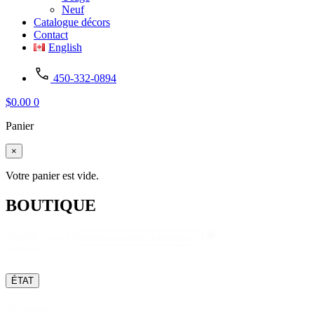
Neuf
Catalogue décors
Contact
English
450-332-0894
$
0.00
0
Panier
×
Votre panier est vide.
BOUTIQUE
Search
Search content
product
ÉTAT
Boutique