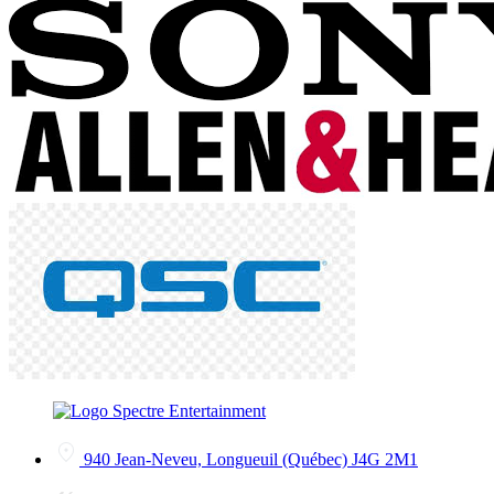
940 Jean-Neveu, Longueuil (Québec) J4G 2M1