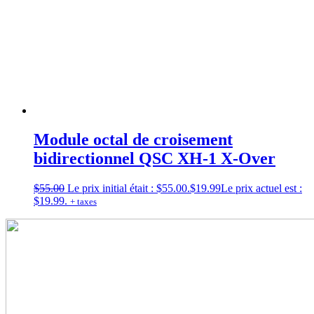
Module octal de croisement
bidirectionnel QSC XH-1 X-Over
$
55.00
Le prix initial était : $55.00.
$
19.99
Le prix actuel est :
$19.99.
+ taxes