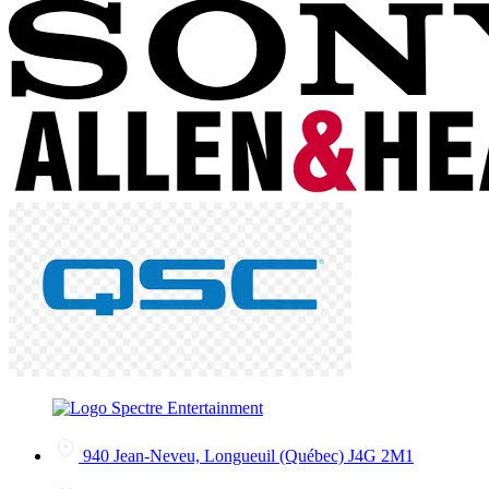
940 Jean-Neveu, Longueuil (Québec) J4G 2M1