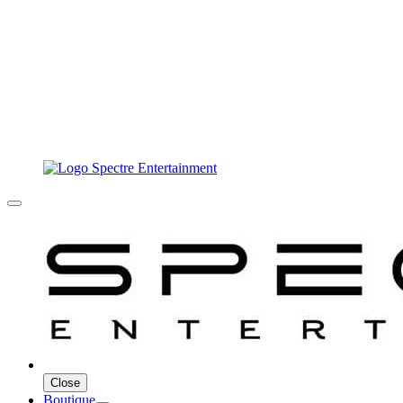
Close
Boutique