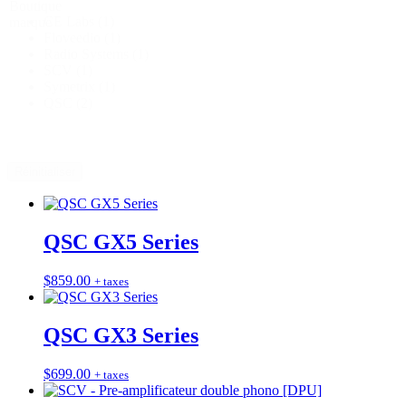
Boutique
CE Labs
(1)
marque
Floveedio
(1)
Radio Systems
(1)
SCV
(1)
Symetrix
(1)
QSC
(2)
Réinitialiser
QSC GX5 Series
$
859.00
+ taxes
QSC GX3 Series
$
699.00
+ taxes