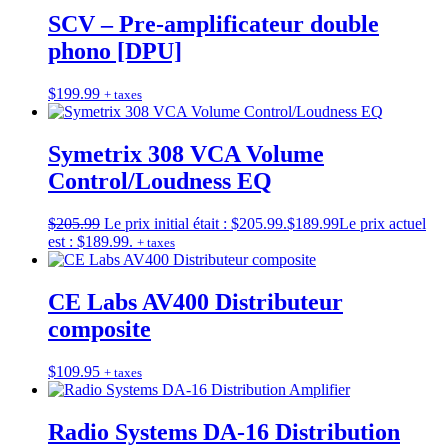
SCV – Pre-amplificateur double
phono [DPU]
$
199.99
+ taxes
Symetrix 308 VCA Volume
Control/Loudness EQ
$
205.99
Le prix initial était : $205.99.
$
189.99
Le prix actuel
est : $189.99.
+ taxes
CE Labs AV400 Distributeur
composite
$
109.95
+ taxes
Radio Systems DA-16 Distribution