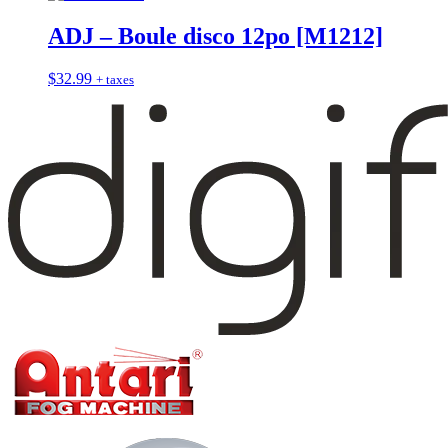
ADJ – Boule disco 12po [M1212]
$
32.99
+ taxes