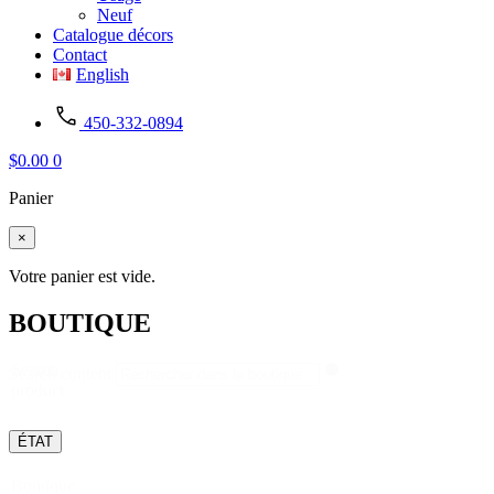
Neuf
Catalogue décors
Contact
English
450-332-0894
$
0.00
0
Panier
×
Votre panier est vide.
BOUTIQUE
Search
Search content
product
ÉTAT
Boutique