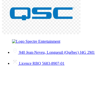
940 Jean-Neveu, Longueuil (Québec) J4G 2M1
Licence RBQ 5683-8907-01