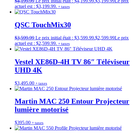
$
4,199.99
Le prix initial était : $4,199.99.
$
3,199.99
Le prix
actuel est : $3,199.99.
+ taxes
QSC TouchMix30
$
3,599.99
Le prix initial était : $3,599.99.
$
2,599.99
Le prix
actuel est : $2,599.99.
+ taxes
Vestel XE86D-4H TV 86″ Téléviseur
UHD 4K
$
3,495.00
+ taxes
Martin MAC 250 Entour Projecteur
lumière motorisé
$
395.00
+ taxes