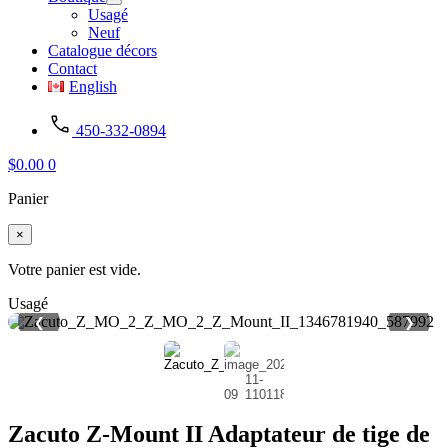
Usagé
Neuf
Catalogue décors
Contact
English
450-332-0894
$
0.00
0
Panier
×
Votre panier est vide.
Usagé
❮
❯
Zacuto Z-Mount II Adaptateur de tige de