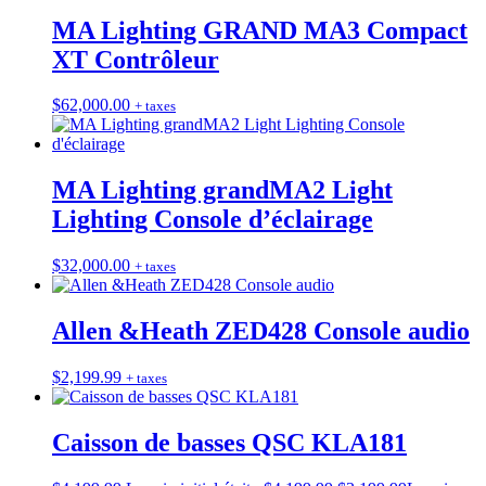
MA Lighting GRAND MA3 Compact
XT Contrôleur
$
62,000.00
+ taxes
MA Lighting grandMA2 Light
Lighting Console d’éclairage
$
32,000.00
+ taxes
Allen &Heath ZED428 Console audio
$
2,199.99
+ taxes
Caisson de basses QSC KLA181