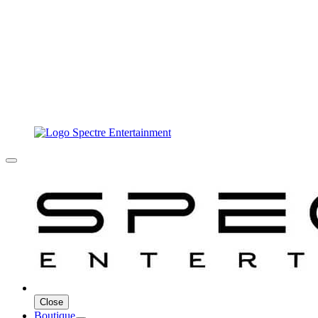
Close
Boutique