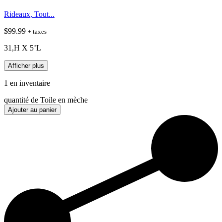
Rideaux, Tout...
$
99.99
+ taxes
31,H X 5’L
Afficher plus
1 en inventaire
quantité de Toile en mèche
Ajouter au panier