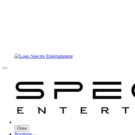
Close
Boutique