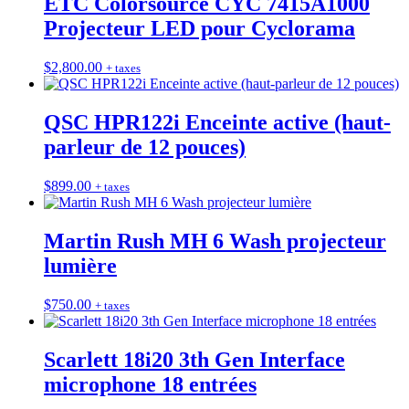
ETC Colorsource CYC 7415A1000
Projecteur LED pour Cyclorama
$
2,800.00
+ taxes
QSC HPR122i Enceinte active (haut-
parleur de 12 pouces)
$
899.00
+ taxes
Martin Rush MH 6 Wash projecteur
lumière
$
750.00
+ taxes
Scarlett 18i20 3th Gen Interface
microphone 18 entrées