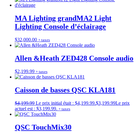
MA Lighting grandMA2 Light
Lighting Console d’éclairage
$
32,000.00
+ taxes
Allen &Heath ZED428 Console audio
$
2,199.99
+ taxes
Caisson de basses QSC KLA181
$
4,199.99
Le prix initial était : $4,199.99.
$
3,199.99
Le prix
actuel est : $3,199.99.
+ taxes
QSC TouchMix30