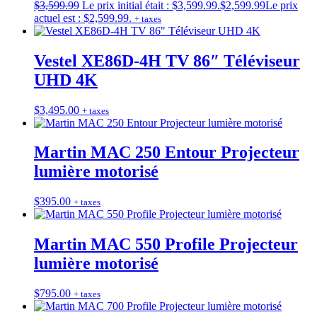
$
3,599.99
Le prix initial était : $3,599.99.
$
2,599.99
Le prix
actuel est : $2,599.99.
+ taxes
Vestel XE86D-4H TV 86″ Téléviseur
UHD 4K
$
3,495.00
+ taxes
Martin MAC 250 Entour Projecteur
lumière motorisé
$
395.00
+ taxes
Martin MAC 550 Profile Projecteur
lumière motorisé
$
795.00
+ taxes