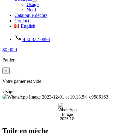
Usagé
Neuf
Catalogue décors
Contact
English
450-332-0894
$
0.00
0
Panier
×
Votre panier est vide.
Usagé
Toile en mèche