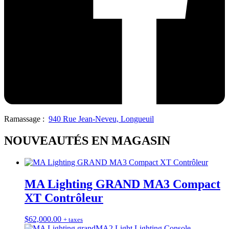
Ramassage :
940 Rue Jean-Neveu, Longueuil
NOUVEAUTÉS EN MAGASIN
MA Lighting GRAND MA3 Compact
XT Contrôleur
$
62,000.00
+ taxes