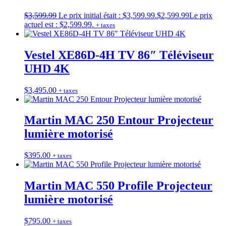
$
3,599.99
Le prix initial était : $3,599.99.
$
2,599.99
Le prix
actuel est : $2,599.99.
+ taxes
Vestel XE86D-4H TV 86″ Téléviseur
UHD 4K
$
3,495.00
+ taxes
Martin MAC 250 Entour Projecteur
lumière motorisé
$
395.00
+ taxes
Martin MAC 550 Profile Projecteur
lumière motorisé
$
795.00
+ taxes