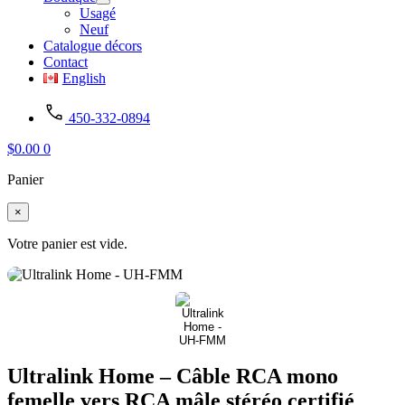
Usagé
Neuf
Catalogue décors
Contact
English
450-332-0894
$
0.00
0
Panier
×
Votre panier est vide.
Ultralink Home – Câble RCA mono
femelle vers RCA mâle stéréo certifié