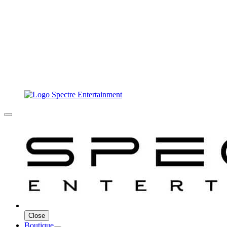
Close
Boutique