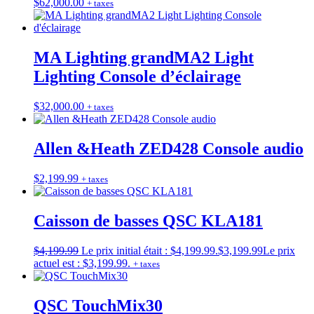
$
62,000.00
+ taxes
MA Lighting grandMA2 Light
Lighting Console d’éclairage
$
32,000.00
+ taxes
Allen &Heath ZED428 Console audio
$
2,199.99
+ taxes
Caisson de basses QSC KLA181
$
4,199.99
Le prix initial était : $4,199.99.
$
3,199.99
Le prix
actuel est : $3,199.99.
+ taxes
QSC TouchMix30