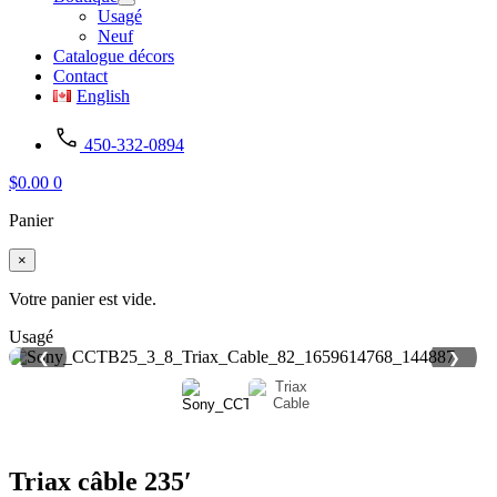
Usagé
Neuf
Catalogue décors
Contact
English
450-332-0894
$
0.00
0
Panier
×
Votre panier est vide.
Usagé
❮
❯
Triax câble 235′