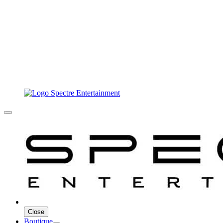
Close
Boutique