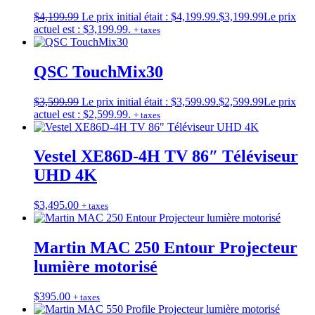
$
4,199.99
Le prix initial était : $4,199.99.
$
3,199.99
Le prix
actuel est : $3,199.99.
+ taxes
QSC TouchMix30
$
3,599.99
Le prix initial était : $3,599.99.
$
2,599.99
Le prix
actuel est : $2,599.99.
+ taxes
Vestel XE86D-4H TV 86″ Téléviseur
UHD 4K
$
3,495.00
+ taxes
Martin MAC 250 Entour Projecteur
lumière motorisé
$
395.00
+ taxes