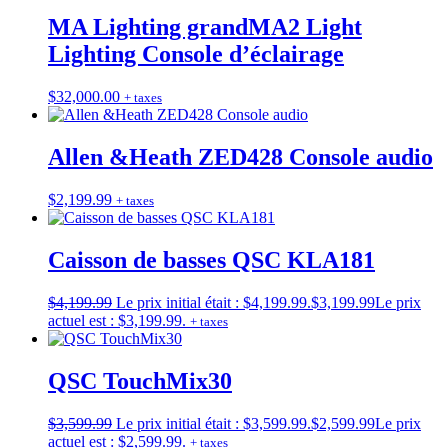
MA Lighting grandMA2 Light
Lighting Console d’éclairage
$
32,000.00
+ taxes
Allen &Heath ZED428 Console audio
$
2,199.99
+ taxes
Caisson de basses QSC KLA181
$
4,199.99
Le prix initial était : $4,199.99.
$
3,199.99
Le prix
actuel est : $3,199.99.
+ taxes
QSC TouchMix30
$
3,599.99
Le prix initial était : $3,599.99.
$
2,599.99
Le prix
actuel est : $2,599.99.
+ taxes