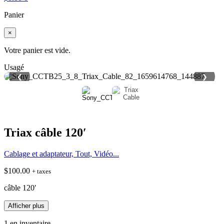
Panier
×
Votre panier est vide.
Usagé
❮
❯
Triax câble 120′
Cablage et adaptateur, Tout, Vidéo...
$
100.00
+ taxes
câble 120′
Afficher plus
1 en inventaire