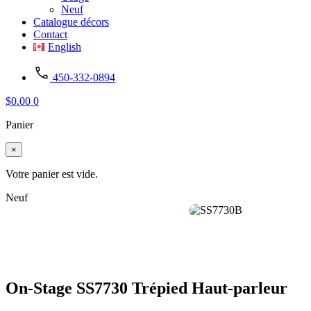
Neuf
Catalogue décors
Contact
English
450-332-0894
$
0.00
0
Panier
×
Votre panier est vide.
Neuf
On-Stage SS7730 Trépied Haut-parleur