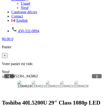
Usagé
Neuf
Catalogue décors
Contact
English
450-332-0894
$
0.00
0
Panier
×
Votre panier est vide.
Neuf
❮
❯
Toshiba 40L5200U 29″ Class 1080p LED