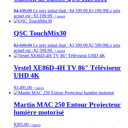
$
4,199.99
Le prix initial était : $4,199.99.
$
3,199.99
Le prix
actuel est : $3,199.99.
+ taxes
QSC TouchMix30
$
3,599.99
Le prix initial était : $3,599.99.
$
2,599.99
Le prix
actuel est : $2,599.99.
+ taxes
Vestel XE86D-4H TV 86″ Téléviseur
UHD 4K
$
3,495.00
+ taxes
Martin MAC 250 Entour Projecteur
lumière motorisé
$
395.00
+ taxes