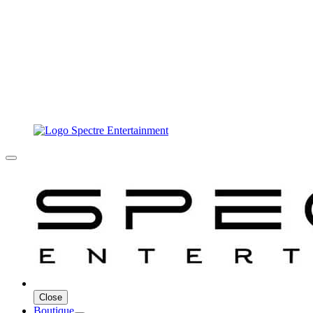
Close
Boutique