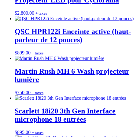
Projecteur LED pour Cyclorama
$
2,800.00
+ taxes
QSC HPR122i Enceinte active (haut-
parleur de 12 pouces)
$
899.00
+ taxes
Martin Rush MH 6 Wash projecteur
lumière
$
750.00
+ taxes
Scarlett 18i20 3th Gen Interface
microphone 18 entrées
$
895.00
+ taxes