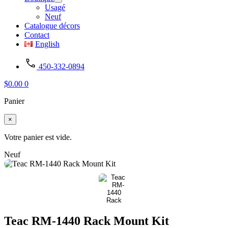
Usagé
Neuf
Catalogue décors
Contact
English
450-332-0894
$
0.00
0
Panier
×
Votre panier est vide.
Neuf
Teac RM-1440 Rack Mount Kit