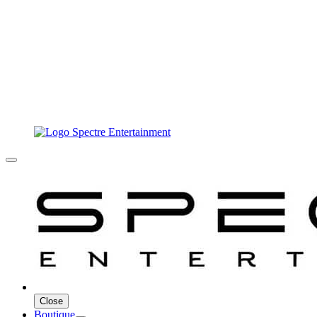
Close
Boutique