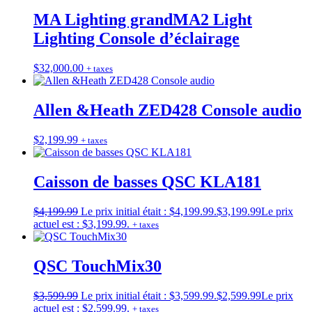
MA Lighting grandMA2 Light
Lighting Console d’éclairage
$
32,000.00
+ taxes
Allen &Heath ZED428 Console audio
$
2,199.99
+ taxes
Caisson de basses QSC KLA181
$
4,199.99
Le prix initial était : $4,199.99.
$
3,199.99
Le prix
actuel est : $3,199.99.
+ taxes
QSC TouchMix30
$
3,599.99
Le prix initial était : $3,599.99.
$
2,599.99
Le prix
actuel est : $2,599.99.
+ taxes