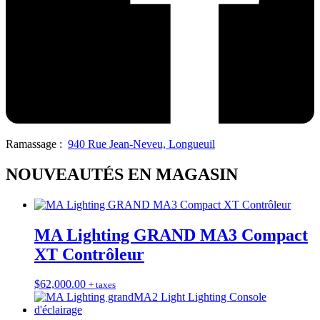
Ramassage :
940 Rue Jean-Neveu, Longueuil
NOUVEAUTÉS EN MAGASIN
MA Lighting GRAND MA3 Compact
XT Contrôleur
$
62,000.00
+ taxes