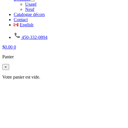
Usagé
Neuf
Catalogue décors
Contact
English
450-332-0894
$
0.00
0
Panier
×
Votre panier est vide.