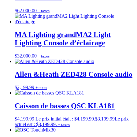
$
62,000.00
+ taxes
MA Lighting grandMA2 Light
Lighting Console d’éclairage
$
32,000.00
+ taxes
Allen &Heath ZED428 Console audio
$
2,199.99
+ taxes
Caisson de basses QSC KLA181
$
4,199.99
Le prix initial était : $4,199.99.
$
3,199.99
Le prix
actuel est : $3,199.99.
+ taxes