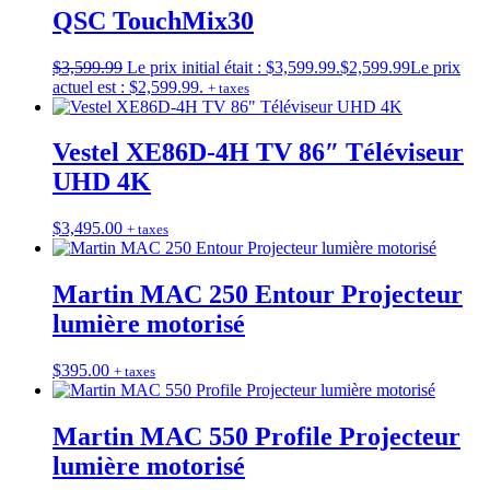
QSC TouchMix30
$
3,599.99
Le prix initial était : $3,599.99.
$
2,599.99
Le prix
actuel est : $2,599.99.
+ taxes
Vestel XE86D-4H TV 86″ Téléviseur
UHD 4K
$
3,495.00
+ taxes
Martin MAC 250 Entour Projecteur
lumière motorisé
$
395.00
+ taxes
Martin MAC 550 Profile Projecteur
lumière motorisé