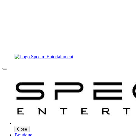
Close
Boutique