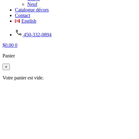
Neuf
Catalogue décors
Contact
English
450-332-0894
$
0.00
0
Panier
×
Votre panier est vide.