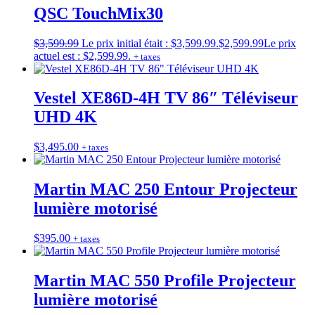
QSC TouchMix30
$
3,599.99
Le prix initial était : $3,599.99.
$
2,599.99
Le prix
actuel est : $2,599.99.
+ taxes
Vestel XE86D-4H TV 86″ Téléviseur
UHD 4K
$
3,495.00
+ taxes
Martin MAC 250 Entour Projecteur
lumière motorisé
$
395.00
+ taxes
Martin MAC 550 Profile Projecteur
lumière motorisé