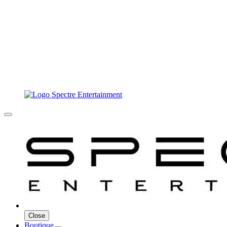
Close
Boutique