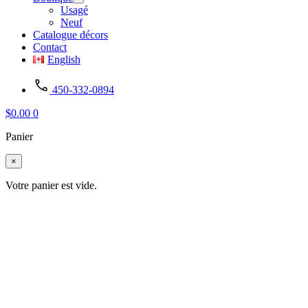
Usagé
Neuf
Catalogue décors
Contact
English
450-332-0894
$
0.00
0
Panier
×
Votre panier est vide.