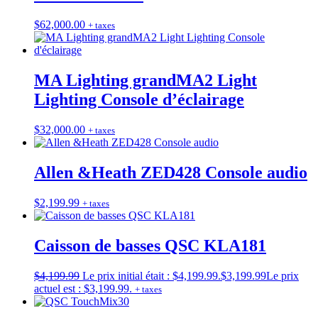
$
62,000.00
+ taxes
MA Lighting grandMA2 Light
Lighting Console d’éclairage
$
32,000.00
+ taxes
Allen &Heath ZED428 Console audio
$
2,199.99
+ taxes
Caisson de basses QSC KLA181
$
4,199.99
Le prix initial était : $4,199.99.
$
3,199.99
Le prix
actuel est : $3,199.99.
+ taxes