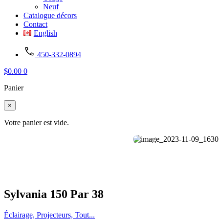
Neuf
Catalogue décors
Contact
English
450-332-0894
$
0.00
0
Panier
×
Votre panier est vide.
Sylvania 150 Par 38
Éclairage, Projecteurs, Tout...