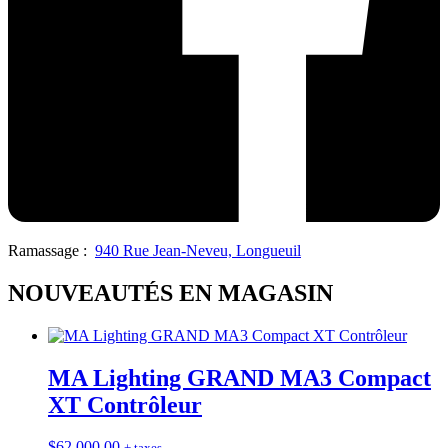
Ramassage :
940 Rue Jean-Neveu, Longueuil
NOUVEAUTÉS EN MAGASIN
MA Lighting GRAND MA3 Compact
XT Contrôleur
$
62,000.00
+ taxes