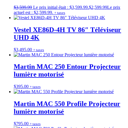
$
3,599.99
Le prix initial était : $3,599.99.
$
2,599.99
Le prix
actuel est : $2,599.99.
+ taxes
Vestel XE86D-4H TV 86″ Téléviseur
UHD 4K
$
3,495.00
+ taxes
Martin MAC 250 Entour Projecteur
lumière motorisé
$
395.00
+ taxes
Martin MAC 550 Profile Projecteur
lumière motorisé
$
795.00
+ taxes