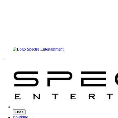
Close
Boutique