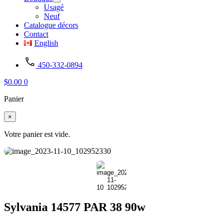
Usagé
Neuf
Catalogue décors
Contact
English
450-332-0894
$
0.00
0
Panier
×
Votre panier est vide.
Sylvania 14577 PAR 38 90w