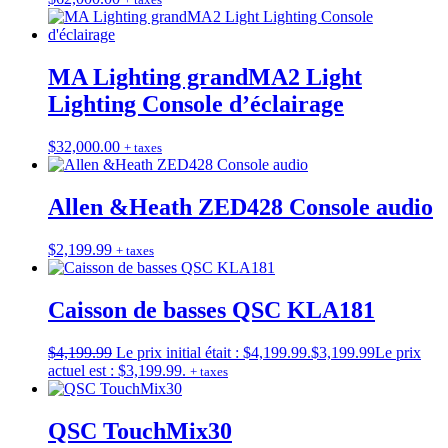
MA Lighting grandMA2 Light
Lighting Console d’éclairage
$
32,000.00
+ taxes
Allen &Heath ZED428 Console audio
$
2,199.99
+ taxes
Caisson de basses QSC KLA181
$
4,199.99
Le prix initial était : $4,199.99.
$
3,199.99
Le prix
actuel est : $3,199.99.
+ taxes
QSC TouchMix30