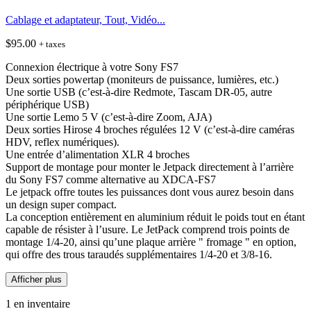
Cablage et adaptateur, Tout, Vidéo...
$
95.00
+ taxes
Connexion électrique à votre Sony FS7
Deux sorties powertap (moniteurs de puissance, lumières, etc.)
Une sortie USB (c’est-à-dire Redmote, Tascam DR-05, autre
périphérique USB)
Une sortie Lemo 5 V (c’est-à-dire Zoom, AJA)
Deux sorties Hirose 4 broches régulées 12 V (c’est-à-dire caméras
HDV, reflex numériques).
Une entrée d’alimentation XLR 4 broches
Support de montage pour monter le Jetpack directement à l’arrière
du Sony FS7 comme alternative au XDCA-FS7
Le jetpack offre toutes les puissances dont vous aurez besoin dans
un design super compact.
La conception entièrement en aluminium réduit le poids tout en étant
capable de résister à l’usure. Le JetPack comprend trois points de
montage 1/4-20, ainsi qu’une plaque arrière " fromage " en option,
qui offre des trous taraudés supplémentaires 1/4-20 et 3/8-16.
Afficher plus
1 en inventaire