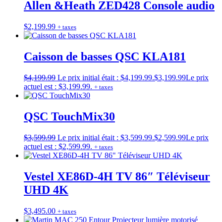
Allen &Heath ZED428 Console audio
$
2,199.99
+ taxes
Caisson de basses QSC KLA181
$
4,199.99
Le prix initial était : $4,199.99.
$
3,199.99
Le prix
actuel est : $3,199.99.
+ taxes
QSC TouchMix30
$
3,599.99
Le prix initial était : $3,599.99.
$
2,599.99
Le prix
actuel est : $2,599.99.
+ taxes
Vestel XE86D-4H TV 86″ Téléviseur
UHD 4K
$
3,495.00
+ taxes