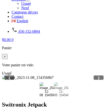
Usagé
Neuf
Catalogue décors
Contact
English
450-332-0894
$
0.00
0
Panier
×
Votre panier est vide.
Usagé
❮
❯
Switronix Jetpack