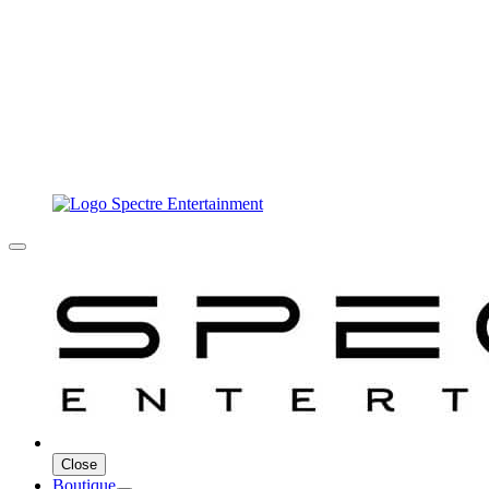
Close
Boutique