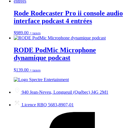
Rode Rodecaster Pro ii console audio
interface podcast 4 entrées
$
989.00
+ taxes
RODE PodMic Microphone
dynamique podcast
$
139.00
+ taxes
940 Jean-Neveu, Longueuil (Québec) J4G 2M1
Licence RBQ 5683-8907-01