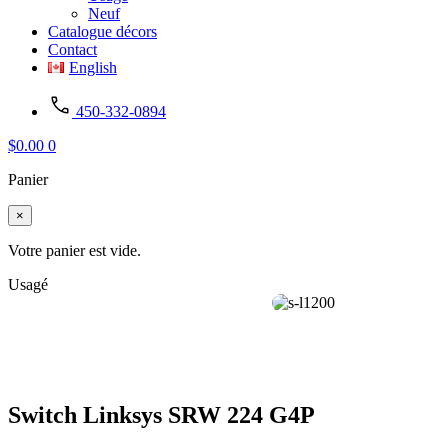
Neuf
Catalogue décors
Contact
English
450-332-0894
$
0.00
0
Panier
×
Votre panier est vide.
Usagé
Switch Linksys SRW 224 G4P