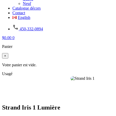
Neuf
Catalogue décors
Contact
English
450-332-0894
$
0.00
0
Panier
×
Votre panier est vide.
Usagé
Strand Iris 1 Lumière