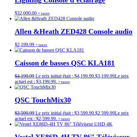
Lighting Console d’éclairage
$
32,000.00
+ taxes
Allen &Heath ZED428 Console audio
$
2,199.99
+ taxes
Caisson de basses QSC KLA181
$
4,199.99
Le prix initial était : $4,199.99.
$
3,199.99
Le prix
actuel est : $3,199.99.
+ taxes
QSC TouchMix30
$
3,599.99
Le prix initial était : $3,599.99.
$
2,599.99
Le prix
actuel est : $2,599.99.
+ taxes
Vestel XE86D-4H TV 86″ Téléviseur