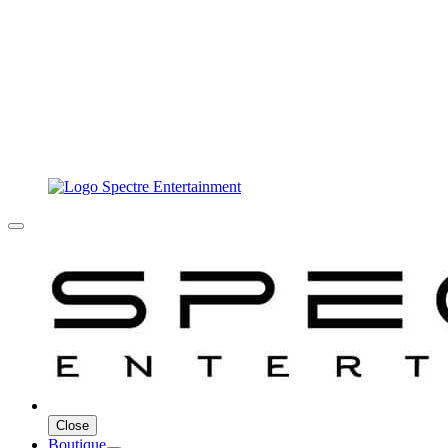
Close
Boutique