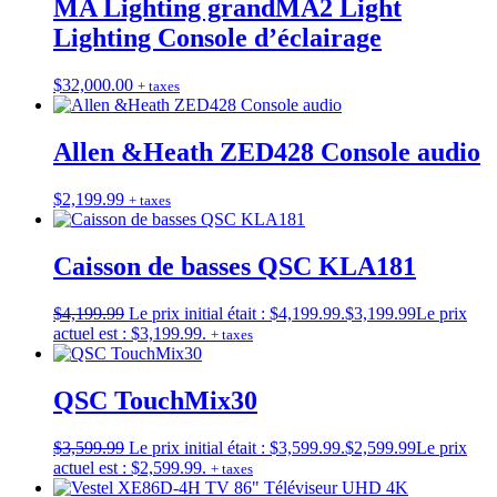
MA Lighting grandMA2 Light
Lighting Console d’éclairage
$
32,000.00
+ taxes
Allen &Heath ZED428 Console audio
$
2,199.99
+ taxes
Caisson de basses QSC KLA181
$
4,199.99
Le prix initial était : $4,199.99.
$
3,199.99
Le prix
actuel est : $3,199.99.
+ taxes
QSC TouchMix30
$
3,599.99
Le prix initial était : $3,599.99.
$
2,599.99
Le prix
actuel est : $2,599.99.
+ taxes