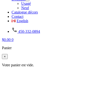
Usagé
Neuf
Catalogue décors
Contact
English
450-332-0894
$
0.00
0
Panier
×
Votre panier est vide.