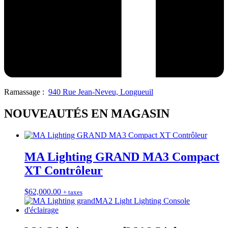
Ramassage :
940 Rue Jean-Neveu, Longueuil
NOUVEAUTÉS EN MAGASIN
MA Lighting GRAND MA3 Compact
XT Contrôleur
$
62,000.00
+ taxes