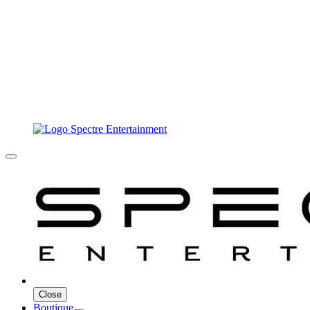
Close
Boutique