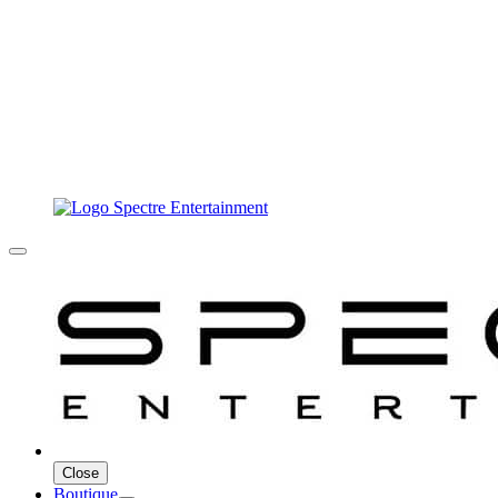
Close
Boutique