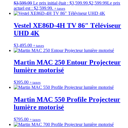
$
3,599.99
Le prix initial était : $3,599.99.
$
2,599.99
Le prix
actuel est : $2,599.99.
+ taxes
Vestel XE86D-4H TV 86″ Téléviseur
UHD 4K
$
3,495.00
+ taxes
Martin MAC 250 Entour Projecteur
lumière motorisé
$
395.00
+ taxes
Martin MAC 550 Profile Projecteur
lumière motorisé
$
795.00
+ taxes