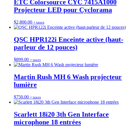
ETC Colorsource CYC 7415A1000
Projecteur LED pour Cyclorama
$
2,800.00
+ taxes
QSC HPR122i Enceinte active (haut-
parleur de 12 pouces)
$
899.00
+ taxes
Martin Rush MH 6 Wash projecteur
lumière
$
750.00
+ taxes
Scarlett 18i20 3th Gen Interface
microphone 18 entrées