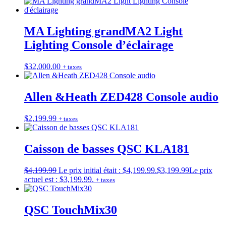
MA Lighting grandMA2 Light
Lighting Console d’éclairage
$
32,000.00
+ taxes
Allen &Heath ZED428 Console audio
$
2,199.99
+ taxes
Caisson de basses QSC KLA181
$
4,199.99
Le prix initial était : $4,199.99.
$
3,199.99
Le prix
actuel est : $3,199.99.
+ taxes
QSC TouchMix30