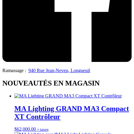
Ramassage :
940 Rue Jean-Neveu, Longueuil
NOUVEAUTÉS EN MAGASIN
MA Lighting GRAND MA3 Compact
XT Contrôleur
$
62,000.00
+ taxes