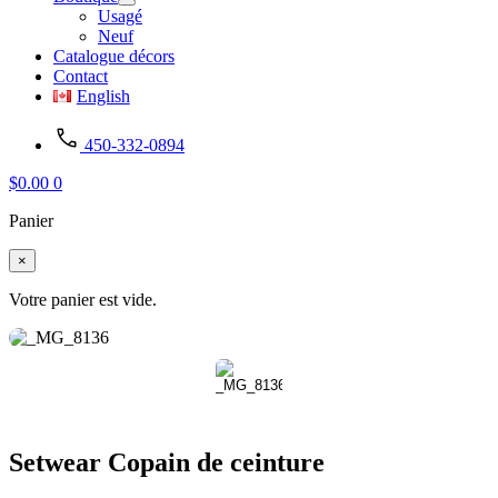
Usagé
Neuf
Catalogue décors
Contact
English
450-332-0894
$
0.00
0
Panier
×
Votre panier est vide.
Setwear Copain de ceinture