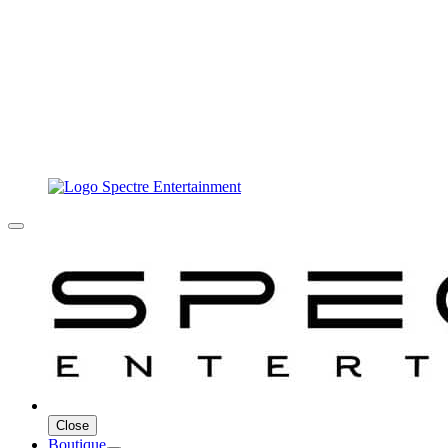
Close
Boutique