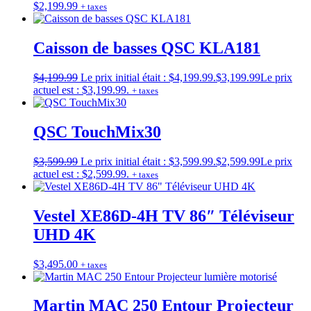
$
2,199.99
+ taxes
Caisson de basses QSC KLA181
$
4,199.99
Le prix initial était : $4,199.99.
$
3,199.99
Le prix
actuel est : $3,199.99.
+ taxes
QSC TouchMix30
$
3,599.99
Le prix initial était : $3,599.99.
$
2,599.99
Le prix
actuel est : $2,599.99.
+ taxes
Vestel XE86D-4H TV 86″ Téléviseur
UHD 4K
$
3,495.00
+ taxes
Martin MAC 250 Entour Projecteur