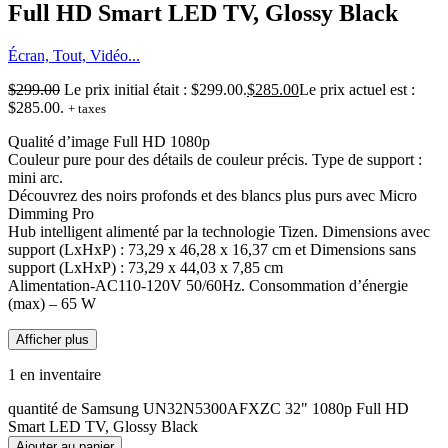
Full HD Smart LED TV, Glossy Black
Écran, Tout, Vidéo...
$
299.00
Le prix initial était : $299.00.
$
285.00
Le prix actuel est :
$285.00.
+ taxes
Qualité d’image Full HD 1080p
Couleur pure pour des détails de couleur précis. Type de support :
mini arc.
Découvrez des noirs profonds et des blancs plus purs avec Micro
Dimming Pro
Hub intelligent alimenté par la technologie Tizen. Dimensions avec
support (LxHxP) : 73,29 x 46,28 x 16,37 cm et Dimensions sans
support (LxHxP) : 73,29 x 44,03 x 7,85 cm
Alimentation-AC110-120V 50/60Hz. Consommation d’énergie
(max) – 65 W
Afficher plus
1 en inventaire
quantité de Samsung UN32N5300AFXZC 32" 1080p Full HD
Smart LED TV, Glossy Black
Ajouter au panier