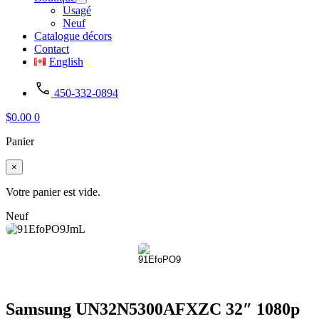
Usagé
Neuf
Catalogue décors
Contact
English
450-332-0894
$
0.00
0
Panier
×
Votre panier est vide.
Neuf
Samsung UN32N5300AFXZC 32″ 1080p