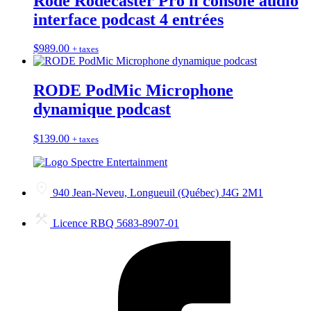
Rode Rodecaster Pro ii console audio
interface podcast 4 entrées
$
989.00
+ taxes
RODE PodMic Microphone
dynamique podcast
$
139.00
+ taxes
940 Jean-Neveu, Longueuil (Québec) J4G 2M1
Licence RBQ 5683-8907-01