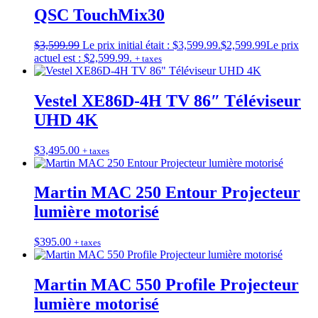
QSC TouchMix30
$
3,599.99
Le prix initial était : $3,599.99.
$
2,599.99
Le prix
actuel est : $2,599.99.
+ taxes
Vestel XE86D-4H TV 86″ Téléviseur
UHD 4K
$
3,495.00
+ taxes
Martin MAC 250 Entour Projecteur
lumière motorisé
$
395.00
+ taxes
Martin MAC 550 Profile Projecteur
lumière motorisé