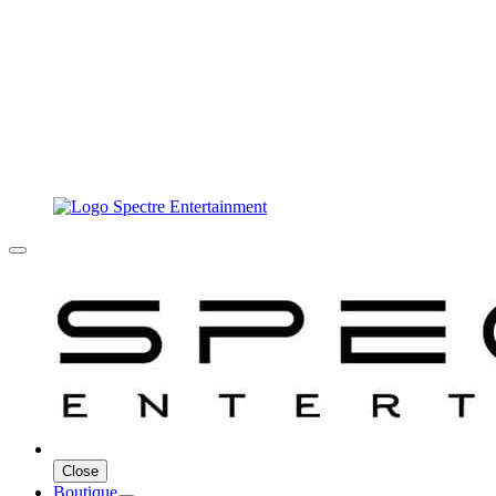
Close
Boutique