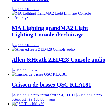
$
62,000.00
+ taxes
MA Lighting grandMA2 Light
Lighting Console d’éclairage
$
32,000.00
+ taxes
Allen &Heath ZED428 Console audio
$
2,199.99
+ taxes
Caisson de basses QSC KLA181
$
4,199.99
Le prix initial était : $4,199.99.
$
3,199.99
Le prix
actuel est : $3,199.99.
+ taxes