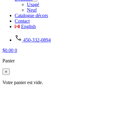
Usagé
Neuf
Catalogue décors
Contact
English
450-332-0894
$
0.00
0
Panier
×
Votre panier est vide.