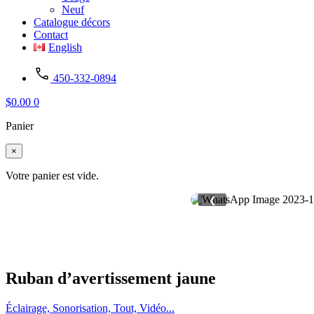
Neuf
Catalogue décors
Contact
English
450-332-0894
$
0.00
0
Panier
×
Votre panier est vide.
❮
Ruban d’avertissement jaune
Éclairage, Sonorisation, Tout, Vidéo...