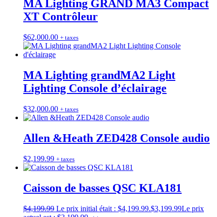
MA Lighting GRAND MA3 Compact
XT Contrôleur
$
62,000.00
+ taxes
MA Lighting grandMA2 Light
Lighting Console d’éclairage
$
32,000.00
+ taxes
Allen &Heath ZED428 Console audio
$
2,199.99
+ taxes
Caisson de basses QSC KLA181
$
4,199.99
Le prix initial était : $4,199.99.
$
3,199.99
Le prix