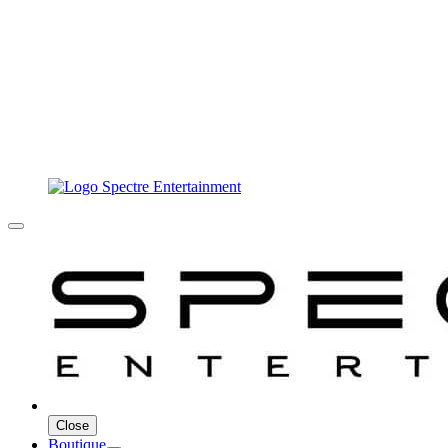
Close
Boutique