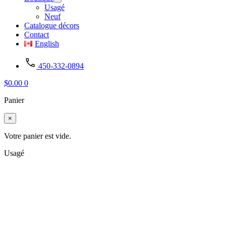
Usagé
Neuf
Catalogue décors
Contact
English
450-332-0894
$
0.00
0
Panier
×
Votre panier est vide.
Usagé