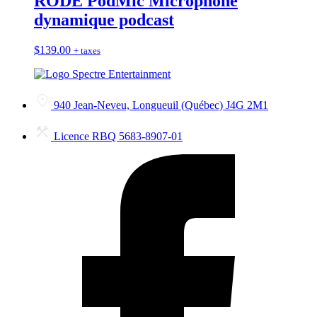
RODE PodMic Microphone
dynamique podcast
$
139.00
+ taxes
940 Jean-Neveu, Longueuil (Québec) J4G 2M1
Licence RBQ 5683-8907-01