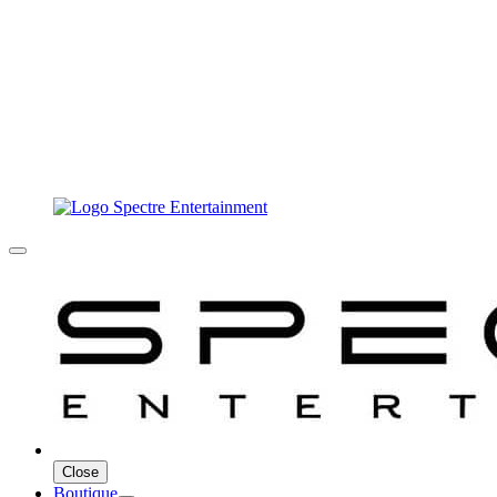
Close
Boutique