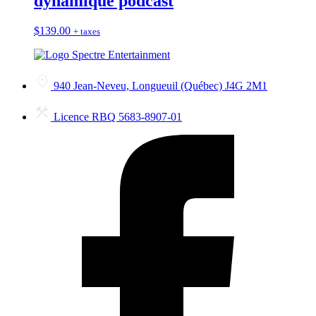
dynamique podcast
$
139.00
+ taxes
940 Jean-Neveu, Longueuil (Québec) J4G 2M1
Licence RBQ 5683-8907-01