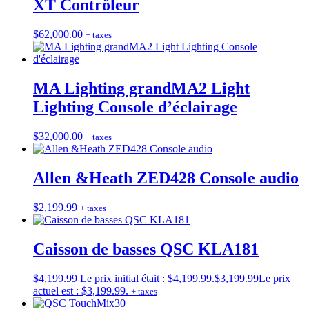
XT Contrôleur
$
62,000.00
+ taxes
MA Lighting grandMA2 Light
Lighting Console d’éclairage
$
32,000.00
+ taxes
Allen &Heath ZED428 Console audio
$
2,199.99
+ taxes
Caisson de basses QSC KLA181
$
4,199.99
Le prix initial était : $4,199.99.
$
3,199.99
Le prix
actuel est : $3,199.99.
+ taxes