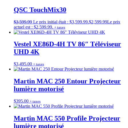
QSC TouchMix30
$
3,599.99
Le prix initial était : $3,599.99.
$
2,599.99
Le prix
actuel est : $2,599.99.
+ taxes
Vestel XE86D-4H TV 86″ Téléviseur
UHD 4K
$
3,495.00
+ taxes
Martin MAC 250 Entour Projecteur
lumière motorisé
$
395.00
+ taxes
Martin MAC 550 Profile Projecteur
lumière motorisé