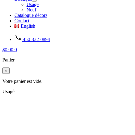
Usagé
Neuf
Catalogue décors
Contact
English
450-332-0894
$
0.00
0
Panier
×
Votre panier est vide.
Usagé