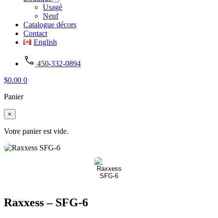
Usagé
Neuf
Catalogue décors
Contact
English
450-332-0894
$
0.00
0
Panier
×
Votre panier est vide.
Raxxess – SFG-6