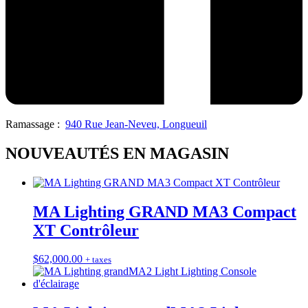
Ramassage :
940 Rue Jean-Neveu, Longueuil
NOUVEAUTÉS EN MAGASIN
MA Lighting GRAND MA3 Compact
XT Contrôleur
$
62,000.00
+ taxes