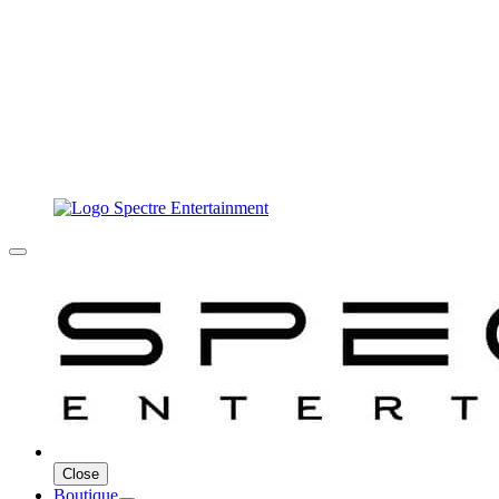
Close
Boutique