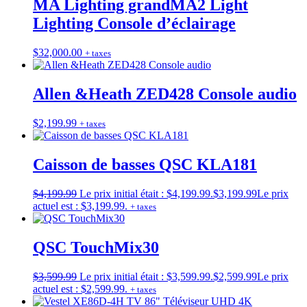
MA Lighting grandMA2 Light
Lighting Console d’éclairage
$
32,000.00
+ taxes
Allen &Heath ZED428 Console audio
$
2,199.99
+ taxes
Caisson de basses QSC KLA181
$
4,199.99
Le prix initial était : $4,199.99.
$
3,199.99
Le prix
actuel est : $3,199.99.
+ taxes
QSC TouchMix30
$
3,599.99
Le prix initial était : $3,599.99.
$
2,599.99
Le prix
actuel est : $2,599.99.
+ taxes