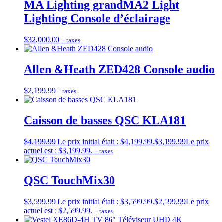
MA Lighting grandMA2 Light
Lighting Console d’éclairage
$
32,000.00
+ taxes
Allen &Heath ZED428 Console audio
$
2,199.99
+ taxes
Caisson de basses QSC KLA181
$
4,199.99
Le prix initial était : $4,199.99.
$
3,199.99
Le prix
actuel est : $3,199.99.
+ taxes
QSC TouchMix30
$
3,599.99
Le prix initial était : $3,599.99.
$
2,599.99
Le prix
actuel est : $2,599.99.
+ taxes