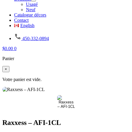
Usagé
Neuf
Catalogue décors
Contact
English
450-332-0894
$
0.00
0
Panier
×
Votre panier est vide.
Raxxess – AFI-1CL