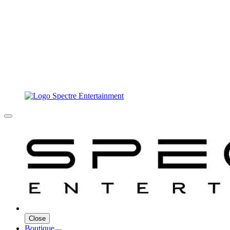
Close
Boutique