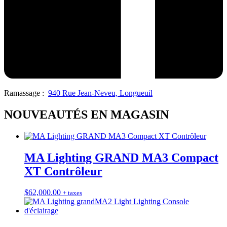
Ramassage :
940 Rue Jean-Neveu, Longueuil
NOUVEAUTÉS EN MAGASIN
MA Lighting GRAND MA3 Compact
XT Contrôleur
$
62,000.00
+ taxes