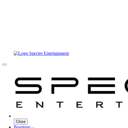
Close
Boutique