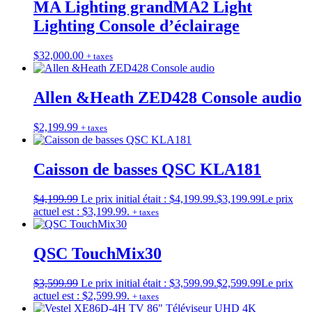
MA Lighting grandMA2 Light
Lighting Console d’éclairage
$
32,000.00
+ taxes
Allen &Heath ZED428 Console audio
$
2,199.99
+ taxes
Caisson de basses QSC KLA181
$
4,199.99
Le prix initial était : $4,199.99.
$
3,199.99
Le prix
actuel est : $3,199.99.
+ taxes
QSC TouchMix30
$
3,599.99
Le prix initial était : $3,599.99.
$
2,599.99
Le prix
actuel est : $2,599.99.
+ taxes