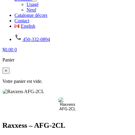
Usagé
Neuf
Catalogue décors
Contact
English
450-332-0894
$
0.00
0
Panier
×
Votre panier est vide.
Raxxess – AFG-2CL