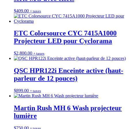
$
409.00
+ taxes
ETC Colorsource CYC 7415A1000
Projecteur LED pour Cyclorama
$
2,800.00
+ taxes
QSC HPR122i Enceinte active (haut-
parleur de 12 pouces)
$
899.00
+ taxes
Martin Rush MH 6 Wash projecteur
lumière
$
750.00
+ taxes