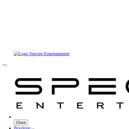
Close
Boutique