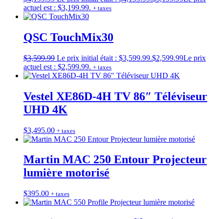
actuel est : $3,199.99.
+ taxes
QSC TouchMix30
$
3,599.99
Le prix initial était : $3,599.99.
$
2,599.99
Le prix
actuel est : $2,599.99.
+ taxes
Vestel XE86D-4H TV 86″ Téléviseur
UHD 4K
$
3,495.00
+ taxes
Martin MAC 250 Entour Projecteur
lumière motorisé
$
395.00
+ taxes