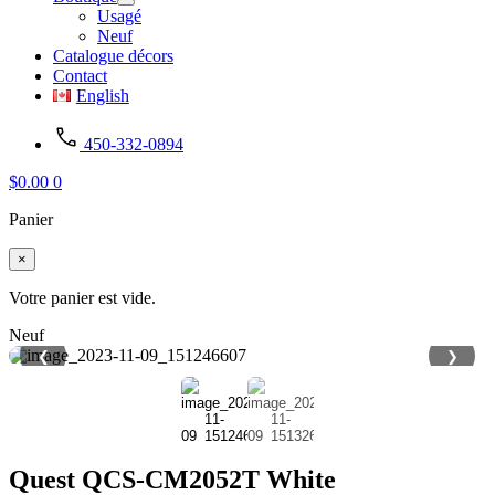
Usagé
Neuf
Catalogue décors
Contact
English
450-332-0894
$
0.00
0
Panier
×
Votre panier est vide.
Neuf
❮
❯
Quest QCS-CM2052T White