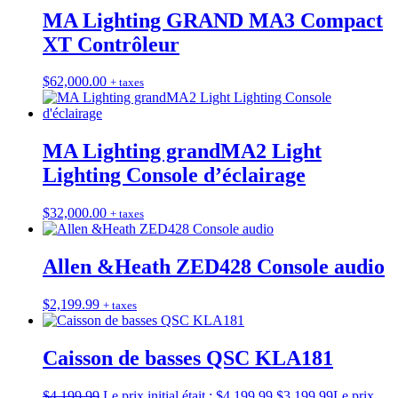
MA Lighting GRAND MA3 Compact
XT Contrôleur
$
62,000.00
+ taxes
MA Lighting grandMA2 Light
Lighting Console d’éclairage
$
32,000.00
+ taxes
Allen &Heath ZED428 Console audio
$
2,199.99
+ taxes
Caisson de basses QSC KLA181
$
4,199.99
Le prix initial était : $4,199.99.
$
3,199.99
Le prix