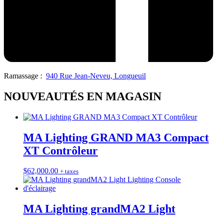
Ramassage :
940 Rue Jean-Neveu, Longueuil
NOUVEAUTÉS EN MAGASIN
MA Lighting GRAND MA3 Compact
XT Contrôleur
$
62,000.00
+ taxes
MA Lighting grandMA2 Light