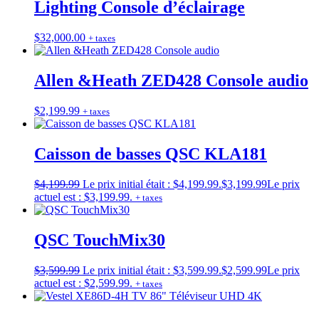
Lighting Console d’éclairage
$
32,000.00
+ taxes
Allen &Heath ZED428 Console audio
$
2,199.99
+ taxes
Caisson de basses QSC KLA181
$
4,199.99
Le prix initial était : $4,199.99.
$
3,199.99
Le prix
actuel est : $3,199.99.
+ taxes
QSC TouchMix30
$
3,599.99
Le prix initial était : $3,599.99.
$
2,599.99
Le prix
actuel est : $2,599.99.
+ taxes