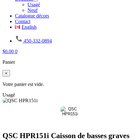
Usagé
Neuf
Catalogue décors
Contact
English
450-332-0894
$
0.00
0
Panier
×
Votre panier est vide.
Usagé
QSC HPR151i Caisson de basses graves