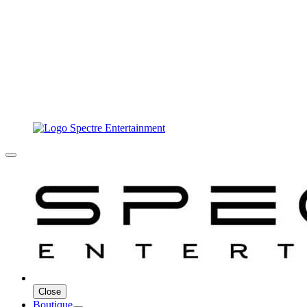
Close
Boutique