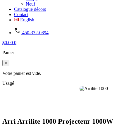
Neuf
Catalogue décors
Contact
English
450-332-0894
$
0.00
0
Panier
×
Votre panier est vide.
Usagé
Arri Arrilite 1000 Projecteur 1000W