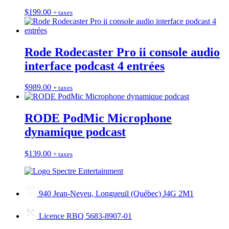
$
199.00
+ taxes
Rode Rodecaster Pro ii console audio
interface podcast 4 entrées
$
989.00
+ taxes
RODE PodMic Microphone
dynamique podcast
$
139.00
+ taxes
940 Jean-Neveu, Longueuil (Québec) J4G 2M1
Licence RBQ 5683-8907-01