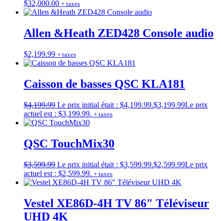
$
32,000.00
+ taxes
Allen &Heath ZED428 Console audio
$
2,199.99
+ taxes
Caisson de basses QSC KLA181
$
4,199.99
Le prix initial était : $4,199.99.
$
3,199.99
Le prix
actuel est : $3,199.99.
+ taxes
QSC TouchMix30
$
3,599.99
Le prix initial était : $3,599.99.
$
2,599.99
Le prix
actuel est : $2,599.99.
+ taxes
Vestel XE86D-4H TV 86″ Téléviseur
UHD 4K