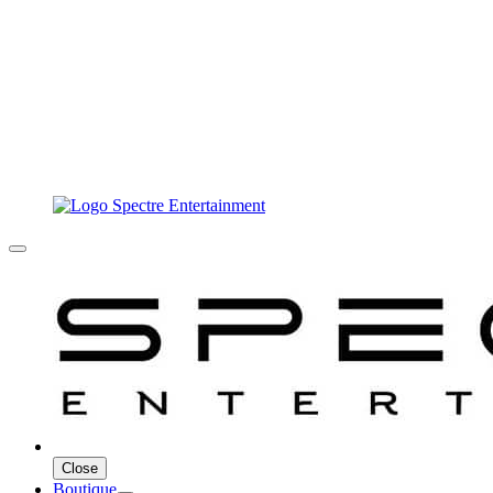
Close
Boutique