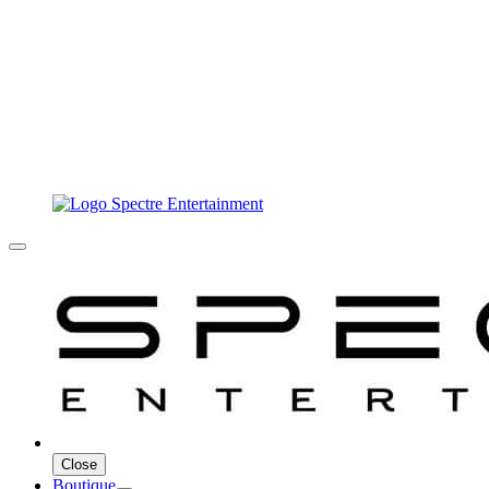
Close
Boutique