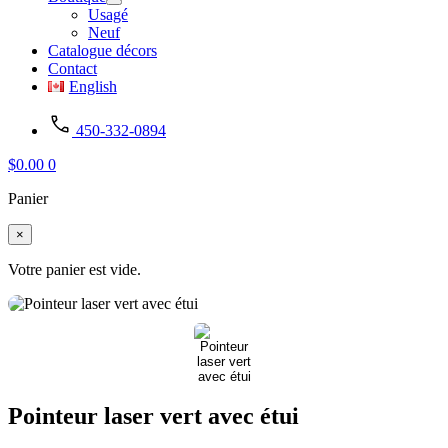
Usagé
Neuf
Catalogue décors
Contact
English
450-332-0894
$
0.00
0
Panier
×
Votre panier est vide.
Pointeur laser vert avec étui