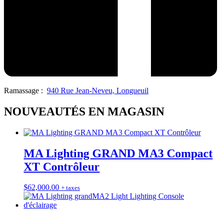
Ramassage :
940 Rue Jean-Neveu, Longueuil
NOUVEAUTÉS EN MAGASIN
MA Lighting GRAND MA3 Compact
XT Contrôleur
$
62,000.00
+ taxes