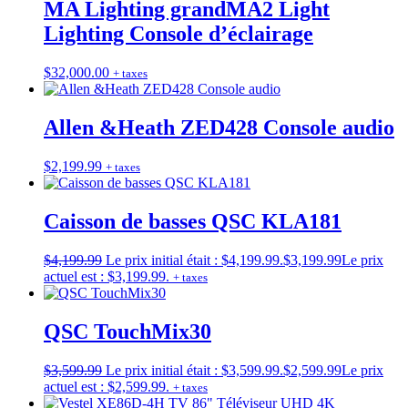
MA Lighting grandMA2 Light
Lighting Console d’éclairage
$
32,000.00
+ taxes
Allen &Heath ZED428 Console audio
$
2,199.99
+ taxes
Caisson de basses QSC KLA181
$
4,199.99
Le prix initial était : $4,199.99.
$
3,199.99
Le prix
actuel est : $3,199.99.
+ taxes
QSC TouchMix30
$
3,599.99
Le prix initial était : $3,599.99.
$
2,599.99
Le prix
actuel est : $2,599.99.
+ taxes