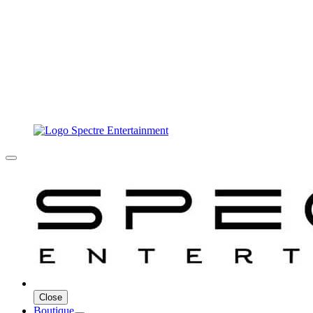
Close
Boutique