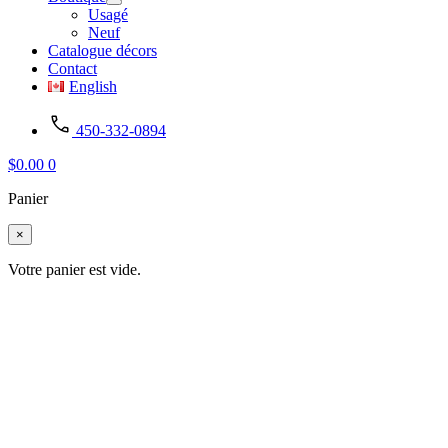
Usagé
Neuf
Catalogue décors
Contact
English
450-332-0894
$
0.00
0
Panier
×
Votre panier est vide.