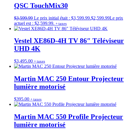
QSC TouchMix30
$
3,599.99
Le prix initial était : $3,599.99.
$
2,599.99
Le prix
actuel est : $2,599.99.
+ taxes
Vestel XE86D-4H TV 86″ Téléviseur
UHD 4K
$
3,495.00
+ taxes
Martin MAC 250 Entour Projecteur
lumière motorisé
$
395.00
+ taxes
Martin MAC 550 Profile Projecteur
lumière motorisé