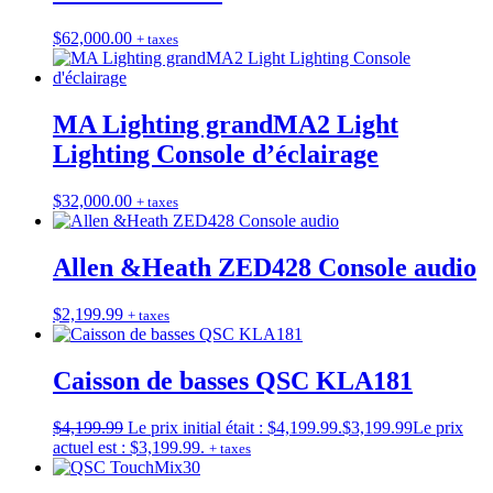
$
62,000.00
+ taxes
MA Lighting grandMA2 Light
Lighting Console d’éclairage
$
32,000.00
+ taxes
Allen &Heath ZED428 Console audio
$
2,199.99
+ taxes
Caisson de basses QSC KLA181
$
4,199.99
Le prix initial était : $4,199.99.
$
3,199.99
Le prix
actuel est : $3,199.99.
+ taxes