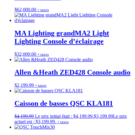
$
62,000.00
+ taxes
MA Lighting grandMA2 Light
Lighting Console d’éclairage
$
32,000.00
+ taxes
Allen &Heath ZED428 Console audio
$
2,199.99
+ taxes
Caisson de basses QSC KLA181
$
4,199.99
Le prix initial était : $4,199.99.
$
3,199.99
Le prix
actuel est : $3,199.99.
+ taxes