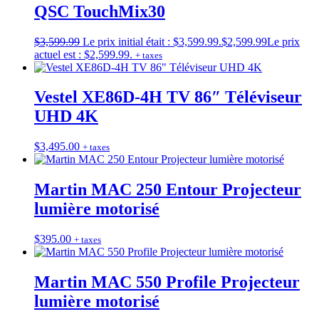
QSC TouchMix30
$
3,599.99
Le prix initial était : $3,599.99.
$
2,599.99
Le prix
actuel est : $2,599.99.
+ taxes
Vestel XE86D-4H TV 86″ Téléviseur
UHD 4K
$
3,495.00
+ taxes
Martin MAC 250 Entour Projecteur
lumière motorisé
$
395.00
+ taxes
Martin MAC 550 Profile Projecteur
lumière motorisé