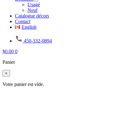
Usagé
Neuf
Catalogue décors
Contact
English
450-332-0894
$
0.00
0
Panier
×
Votre panier est vide.