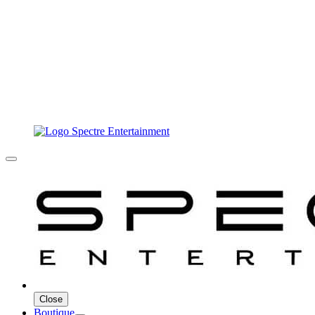
Close
Boutique