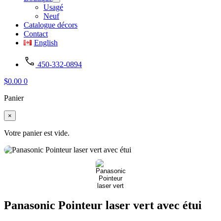
Usagé
Neuf
Catalogue décors
Contact
English
450-332-0894
$
0.00
0
Panier
×
Votre panier est vide.
Panasonic Pointeur laser vert avec étui