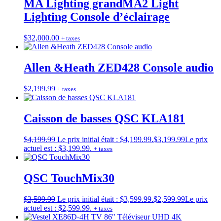
MA Lighting grandMA2 Light
Lighting Console d’éclairage
$
32,000.00
+ taxes
Allen &Heath ZED428 Console audio
$
2,199.99
+ taxes
Caisson de basses QSC KLA181
$
4,199.99
Le prix initial était : $4,199.99.
$
3,199.99
Le prix
actuel est : $3,199.99.
+ taxes
QSC TouchMix30
$
3,599.99
Le prix initial était : $3,599.99.
$
2,599.99
Le prix
actuel est : $2,599.99.
+ taxes