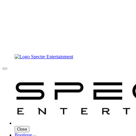
Close
Boutique