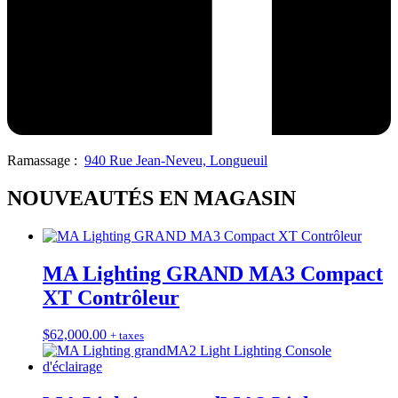
Ramassage :
940 Rue Jean-Neveu, Longueuil
NOUVEAUTÉS EN MAGASIN
MA Lighting GRAND MA3 Compact
XT Contrôleur
$
62,000.00
+ taxes