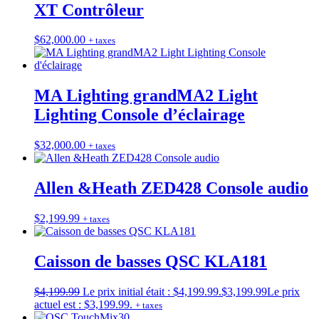
XT Contrôleur
$
62,000.00
+ taxes
MA Lighting grandMA2 Light
Lighting Console d’éclairage
$
32,000.00
+ taxes
Allen &Heath ZED428 Console audio
$
2,199.99
+ taxes
Caisson de basses QSC KLA181
$
4,199.99
Le prix initial était : $4,199.99.
$
3,199.99
Le prix
actuel est : $3,199.99.
+ taxes