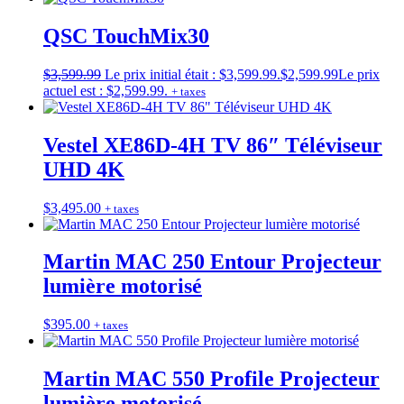
QSC TouchMix30
$
3,599.99
Le prix initial était : $3,599.99.
$
2,599.99
Le prix
actuel est : $2,599.99.
+ taxes
Vestel XE86D-4H TV 86″ Téléviseur
UHD 4K
$
3,495.00
+ taxes
Martin MAC 250 Entour Projecteur
lumière motorisé
$
395.00
+ taxes
Martin MAC 550 Profile Projecteur
lumière motorisé