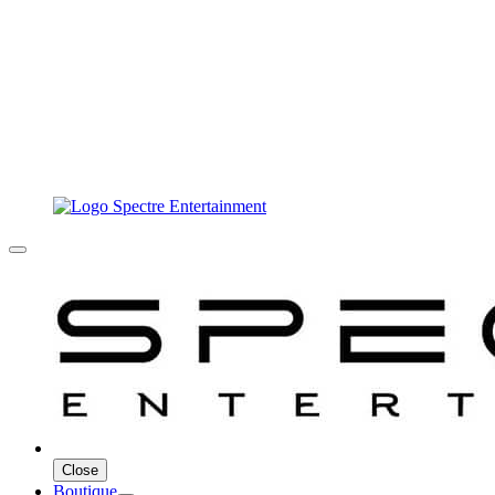
Close
Boutique