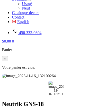
Usagé
Neuf
Catalogue décors
Contact
English
450-332-0894
$
0.00
0
Panier
×
Votre panier est vide.
Neutrik GNS-18