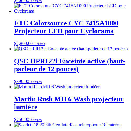
$
409.00
+ taxes
ETC Colorsource CYC 7415A1000
Projecteur LED pour Cyclorama
$
2,800.00
+ taxes
QSC HPR122i Enceinte active (haut-
parleur de 12 pouces)
$
899.00
+ taxes
Martin Rush MH 6 Wash projecteur
lumière
$
750.00
+ taxes