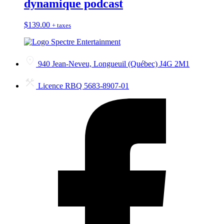
dynamique podcast
$
139.00
+ taxes
940 Jean-Neveu, Longueuil (Québec) J4G 2M1
Licence RBQ 5683-8907-01