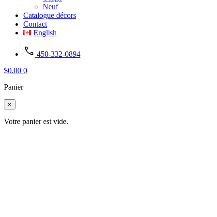
Neuf
Catalogue décors
Contact
English
450-332-0894
$
0.00
0
Panier
×
Votre panier est vide.