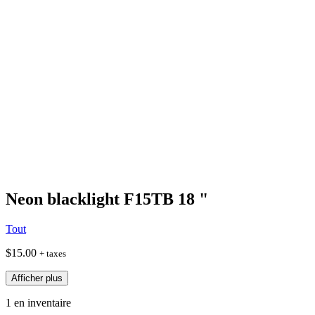
Neon blacklight F15TB 18 "
Tout
$
15.00
+ taxes
Afficher plus
1 en inventaire