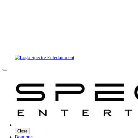
Close
Boutique