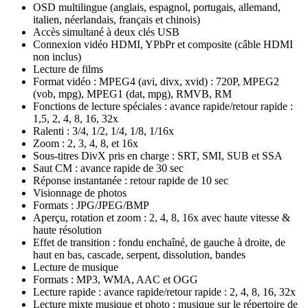
OSD multilingue (anglais, espagnol, portugais, allemand,
italien, néerlandais, français et chinois)
Accès simultané à deux clés USB
Connexion vidéo HDMI, YPbPr et composite (câble HDMI
non inclus)
Lecture de films
Format vidéo : MPEG4 (avi, divx, xvid) : 720P, MPEG2
(vob, mpg), MPEG1 (dat, mpg), RMVB, RM
Fonctions de lecture spéciales : avance rapide/retour rapide :
1,5, 2, 4, 8, 16, 32x
Ralenti : 3/4, 1/2, 1/4, 1/8, 1/16x
Zoom : 2, 3, 4, 8, et 16x
Sous-titres DivX pris en charge : SRT, SMI, SUB et SSA
Saut CM : avance rapide de 30 sec
Réponse instantanée : retour rapide de 10 sec
Visionnage de photos
Formats : JPG/JPEG/BMP
Aperçu, rotation et zoom : 2, 4, 8, 16x avec haute vitesse &
haute résolution
Effet de transition : fondu enchaîné, de gauche à droite, de
haut en bas, cascade, serpent, dissolution, bandes
Lecture de musique
Formats : MP3, WMA, AAC et OGG
Lecture rapide : avance rapide/retour rapide : 2, 4, 8, 16, 32x
Lecture mixte musique et photo : musique sur le répertoire de