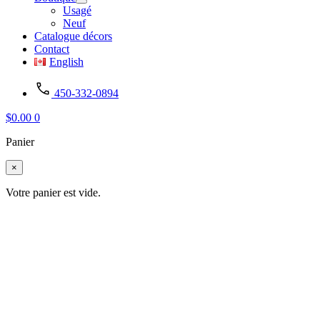
Usagé
Neuf
Catalogue décors
Contact
English
450-332-0894
$
0.00
0
Panier
×
Votre panier est vide.