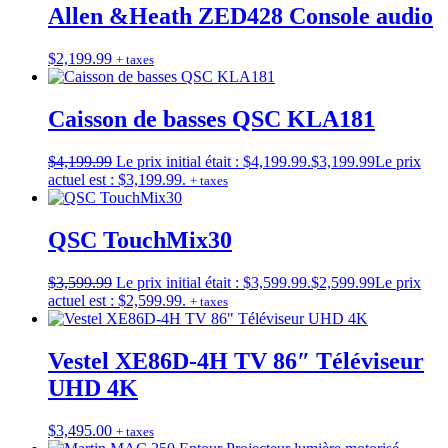
Allen &Heath ZED428 Console audio
$
2,199.99
+ taxes
Caisson de basses QSC KLA181
$
4,199.99
Le prix initial était : $4,199.99.
$
3,199.99
Le prix
actuel est : $3,199.99.
+ taxes
QSC TouchMix30
$
3,599.99
Le prix initial était : $3,599.99.
$
2,599.99
Le prix
actuel est : $2,599.99.
+ taxes
Vestel XE86D-4H TV 86″ Téléviseur
UHD 4K
$
3,495.00
+ taxes