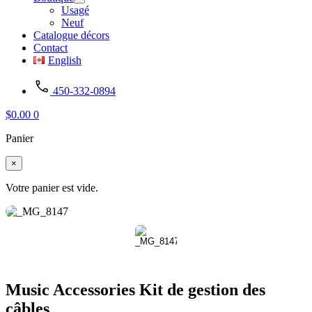
Usagé
Neuf
Catalogue décors
Contact
English
450-332-0894
$
0.00
0
Panier
×
Votre panier est vide.
Music Accessories Kit de gestion des
câbles