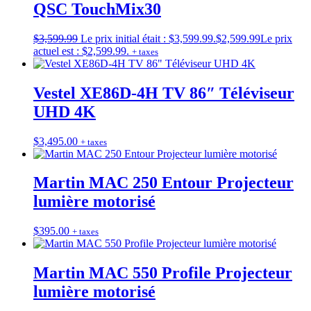
QSC TouchMix30
$
3,599.99
Le prix initial était : $3,599.99.
$
2,599.99
Le prix
actuel est : $2,599.99.
+ taxes
Vestel XE86D-4H TV 86″ Téléviseur
UHD 4K
$
3,495.00
+ taxes
Martin MAC 250 Entour Projecteur
lumière motorisé
$
395.00
+ taxes
Martin MAC 550 Profile Projecteur
lumière motorisé