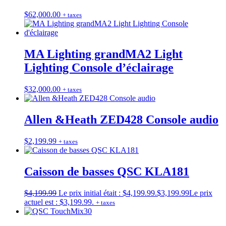
$
62,000.00
+ taxes
MA Lighting grandMA2 Light
Lighting Console d’éclairage
$
32,000.00
+ taxes
Allen &Heath ZED428 Console audio
$
2,199.99
+ taxes
Caisson de basses QSC KLA181
$
4,199.99
Le prix initial était : $4,199.99.
$
3,199.99
Le prix
actuel est : $3,199.99.
+ taxes