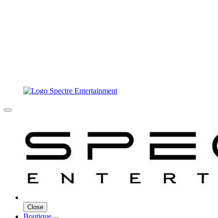
Close
Boutique