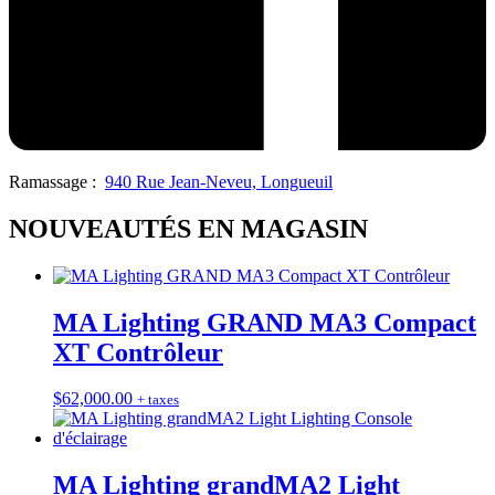
Ramassage :
940 Rue Jean-Neveu, Longueuil
NOUVEAUTÉS EN MAGASIN
MA Lighting GRAND MA3 Compact
XT Contrôleur
$
62,000.00
+ taxes
MA Lighting grandMA2 Light