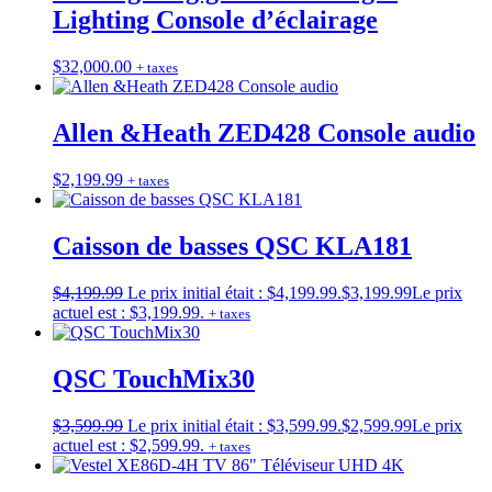
Lighting Console d’éclairage
$
32,000.00
+ taxes
Allen &Heath ZED428 Console audio
$
2,199.99
+ taxes
Caisson de basses QSC KLA181
$
4,199.99
Le prix initial était : $4,199.99.
$
3,199.99
Le prix
actuel est : $3,199.99.
+ taxes
QSC TouchMix30
$
3,599.99
Le prix initial était : $3,599.99.
$
2,599.99
Le prix
actuel est : $2,599.99.
+ taxes