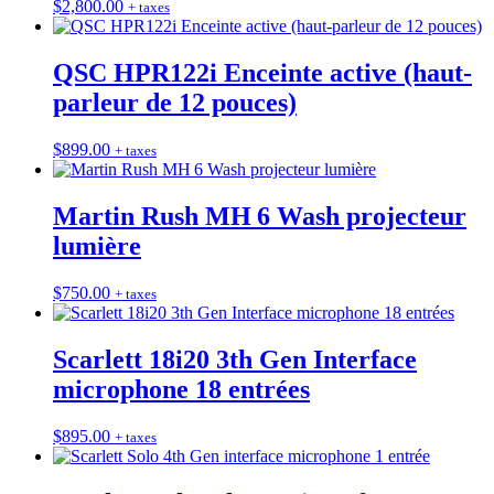
$
2,800.00
+ taxes
QSC HPR122i Enceinte active (haut-
parleur de 12 pouces)
$
899.00
+ taxes
Martin Rush MH 6 Wash projecteur
lumière
$
750.00
+ taxes
Scarlett 18i20 3th Gen Interface
microphone 18 entrées
$
895.00
+ taxes