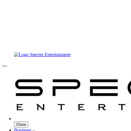
Close
Boutique