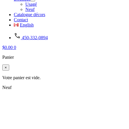
Usagé
Neuf
Catalogue décors
Contact
English
450-332-0894
$
0.00
0
Panier
×
Votre panier est vide.
Neuf