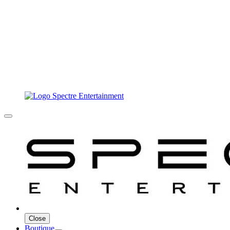
Close
Boutique