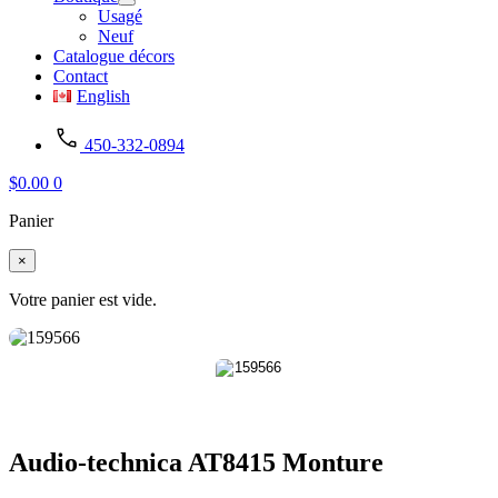
Usagé
Neuf
Catalogue décors
Contact
English
450-332-0894
$
0.00
0
Panier
×
Votre panier est vide.
Audio-technica AT8415 Monture