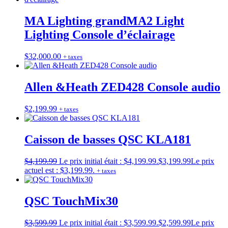
MA Lighting grandMA2 Light
Lighting Console d’éclairage
$
32,000.00
+ taxes
Allen &Heath ZED428 Console audio
$
2,199.99
+ taxes
Caisson de basses QSC KLA181
$
4,199.99
Le prix initial était : $4,199.99.
$
3,199.99
Le prix
actuel est : $3,199.99.
+ taxes
QSC TouchMix30
$
3,599.99
Le prix initial était : $3,599.99.
$
2,599.99
Le prix