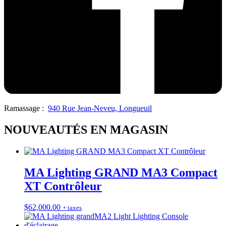
Ramassage :
940 Rue Jean-Neveu, Longueuil
NOUVEAUTÉS EN MAGASIN
MA Lighting GRAND MA3 Compact
XT Contrôleur
$
62,000.00
+ taxes